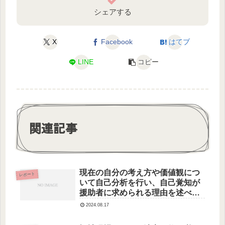
シェアする
X
Facebook
はてブ
LINE
コピー
関連記事
現在の自分の考え方や価値観につ
レポート
いて自己分析を行い、自己覚知が
援助者に求められる理由を述べな
さい。
2024.08.17