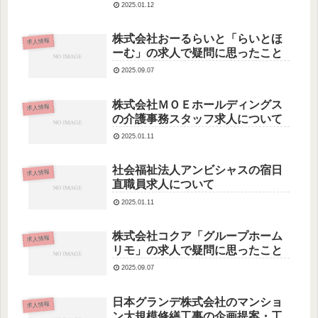
ついて
2025.01.12
株式会社おーるらいと「らいとほ
求人情報
ーむ」の求人で疑問に思ったこと
2025.09.07
株式会社ＭＯＥホールディングス
求人情報
の介護事務スタッフ求人について
2025.01.11
社会福祉法人アンビシャスの宿日
求人情報
直職員求人について
2025.01.11
株式会社コクア「グループホーム
求人情報
リモ」の求人で疑問に思ったこと
2025.09.07
日本グランデ株式会社のマンショ
求人情報
ン大規模修繕工事の企画提案・工